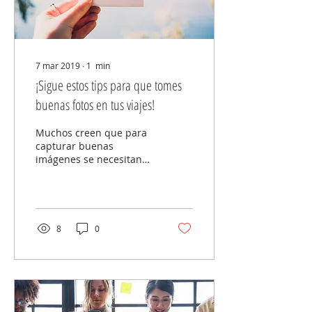
7 mar 2019
∙
1
min
¡Sigue estos tips para que tomes
buenas fotos en tus viajes!
Muchos creen que para
capturar buenas
imágenes se necesitan
equipos fotográficos
costosos y de alta
tecnología. Entérate que
se puede...
8
0