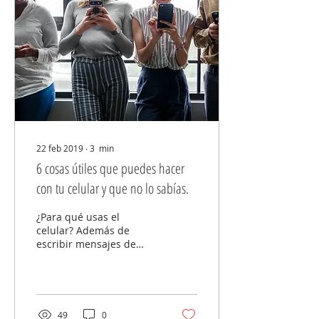
22 feb 2019
∙
3
min
6 cosas útiles que puedes hacer
con tu celular y que no lo sabías.
¿Para qué usas el
celular? Además de
escribir mensajes de
WhatsApp, hacer
llamadas y revisar
Facebook e Instagram
para ver qué publican...
49
0