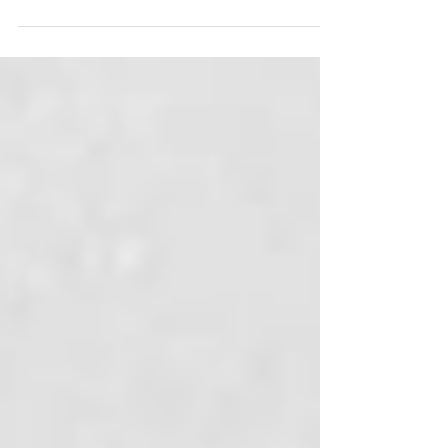
MI MEJOR ADORACIÓN.
Kike Pavón estrenará el martes 14 de Mayo
una versión renovada de la canción Mi Mejor
Adoración, creada por Juan Carlos Alvarado
y...