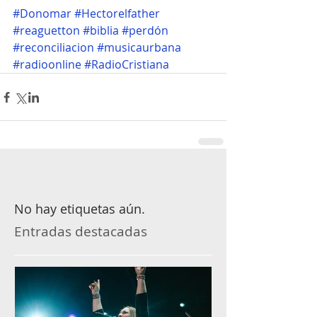
#Donomar
#Hectorelfather
#reaguetton
#biblia
#perdón
#reconciliacion
#musicaurbana
#radioonline
#RadioCristiana
No hay etiquetas aún.
Entradas destacadas