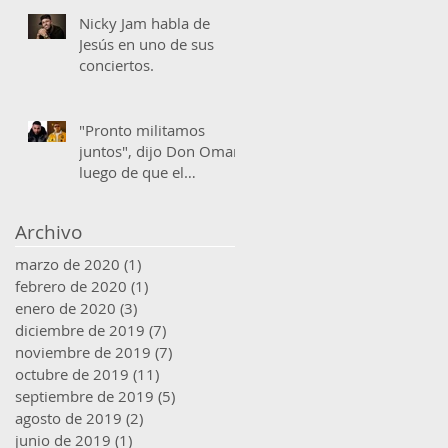
agradecido
Nicky Jam habla de
Jesús en uno de sus
conciertos.
"Pronto militamos
juntos", dijo Don Omar
luego de que el
evangelista Hector «El
Father» le
Archivo
marzo de 2020
(1)
1 entrada
febrero de 2020
(1)
1 entrada
enero de 2020
(3)
3 entradas
diciembre de 2019
(7)
7 entradas
noviembre de 2019
(7)
7 entradas
octubre de 2019
(11)
11 entradas
septiembre de 2019
(5)
5 entradas
agosto de 2019
(2)
2 entradas
junio de 2019
(1)
1 entrada