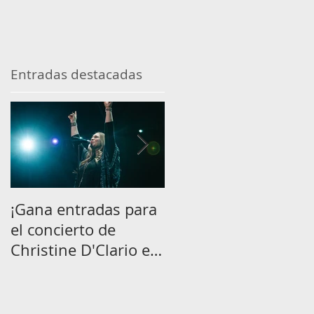
Entradas destacadas
n
”,
¡Gana entradas para
Película sobre
el concierto de
Hillsong se estrenar
Christine D'Clario en
en septiembre.
Lima!