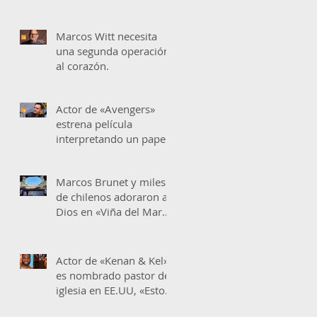
Marcos Witt necesita
una segunda operación
al corazón.
Actor de «Avengers»
estrena película
interpretando un papel
cristiano: "La fe me
ayudó"
Marcos Brunet y miles
de chilenos adoraron a
Dios en «Viña del Mar»
obteniendo grandes
resultados en
Actor de «Kenan & Kel»
es nombrado pastor de
iglesia en EE.UU, «Estoy
tan bendecido y