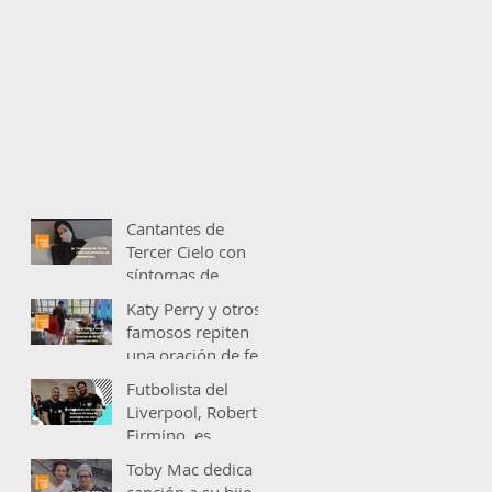
Cantantes de
Tercer Cielo con
síntomas de
coronavirus.
Katy Perry y otros
famosos repiten
una oración de fe
en «American Idol»
Futbolista del
Liverpool, Roberto
Firmino, es
bautizado en una
Toby Mac dedica
emotiva
canción a su hijo