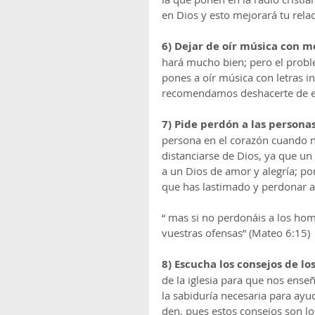
en Dios y esto mejorará tu relac
6) Dejar de oír música con m
hará mucho bien; pero el proble
pones a oír música con letras i
recomendamos deshacerte de est
7) Pide perdón a las personas
persona en el corazón cuando no
distanciarse de Dios, ya que un
a un Dios de amor y alegría; por
que has lastimado y perdonar a
“ mas si no perdonáis a los ho
vuestras ofensas” (Mateo 6:15)
8) Escucha los consejos de los 
de la iglesia para que nos ense
la sabiduría necesaria para ay
den, pues estos consejos son lo