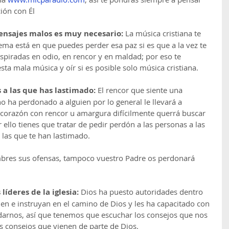
ión con Él
ensajes malos es muy necesario: 
La música cristiana te 
ma está en que puedes perder esa paz si es que a la vez te 
nspiradas en odio, en rencor y en maldad; por eso te 
a mala música y oír si es posible solo música cristiana.
 a las que has lastimado: 
El rencor que siente una 
 ha perdonado a alguien por lo general le llevará a 
 corazón con rencor u amargura difícilmente querrá buscar 
 ello tienes que tratar de pedir perdón a las personas a las 
 las que te han lastimado.
mbres sus ofensas, tampoco vuestro Padre os perdonará 
líderes de la iglesia:
 Dios ha puesto autoridades dentro 
ñen e instruyan en el camino de Dios y les ha capacitado con 
udarnos, así que tenemos que escuchar los consejos que nos 
s consejos que vienen de parte de Dios.