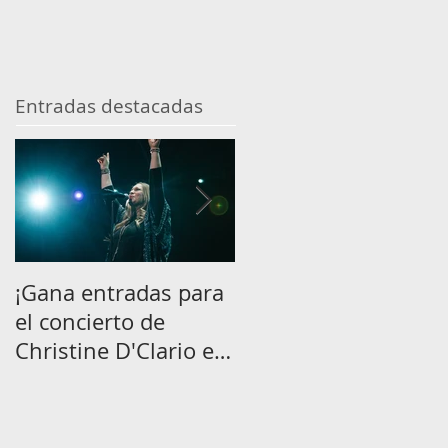
Entradas destacadas
¡Gana entradas para
Película sobre
el concierto de
Hillsong se estrenar
Christine D'Clario en
en septiembre.
Lima!