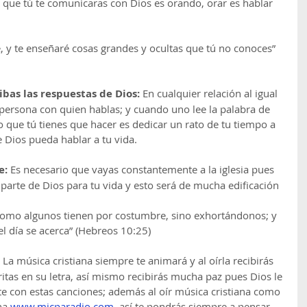
 que tú te comunicaras con Dios es orando, orar es hablar 
, y te enseñaré cosas grandes y ocultas que tú no conoces” 
cibas las respuestas de Dios:
 En cualquier relación al igual 
a persona con quien hablas; y cuando uno lee la palabra de 
o que tú tienes que hacer es dedicar un rato de tu tiempo a 
e Dios pueda hablar a tu vida.
: 
Es necesario que vayas constantemente a la iglesia pues 
 parte de Dios para tu vida y esto será de mucha edificación 
como algunos tienen por costumbre, sino exhortándonos; y 
l día se acerca” (Hebreos 10:25)
 La música cristiana siempre te animará y al oírla recibirás 
itas en su letra, así mismo recibirás mucha paz pues Dios le 
e con estas canciones; además al oír música cristiana como 
na 
www.micparadio.com
, así te pondrás siempre a pensar 