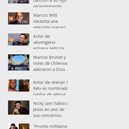
ceremonia
recientemente
fallecido.
Marcos Witt
necesita una
segunda operación
al corazón.
Actor de
«Avengers»
estrena película
interpretando un
Marcos Brunet y
papel cristiano: "La
miles de chilenos
fe me ayudó"
adoraron a Dios en
«Viña del Mar»
obteniendo
Actor de «Kenan &
grandes resultados
Kel» es nombrado
en
pastor de iglesia
en EE.UU, «Estoy
Nicky Jam habla de
tan bendecido y
Jesús en uno de
agradecido
sus conciertos.
"Pronto militamos