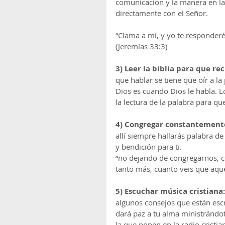
comunicación y la manera en la
directamente con el Señor.
“Clama a mí, y yo te responderé
(Jeremías 33:3)
3) Leer la biblia para que re
que hablar se tiene que oír a l
Dios es cuando Dios le habla. L
la lectura de la palabra para qu
4) Congregar constantemente
allí siempre hallarás palabra de
y bendición para ti.
“no dejando de congregarnos, 
tanto más, cuanto veis que aque
5) Escuchar música cristiana:
algunos consejos que están escr
dará paz a tu alma ministrándot
la que ponen en la radio cristia