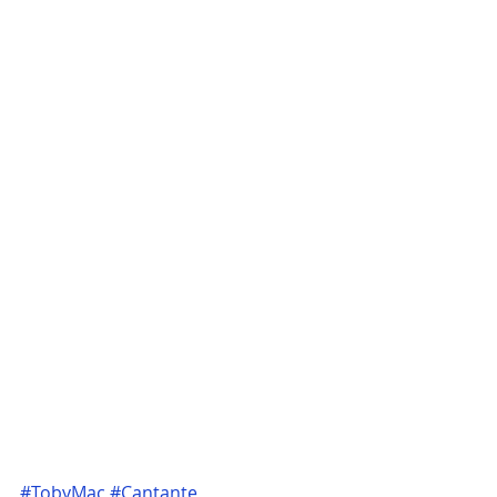
#TobyMac
#Cantante