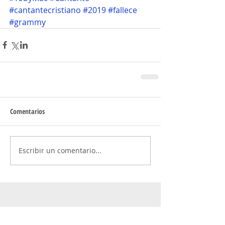
#cantantecristiano
#2019
#fallece
#grammy
Comentarios
Escribir un comentario...
No hay etiquetas aún.